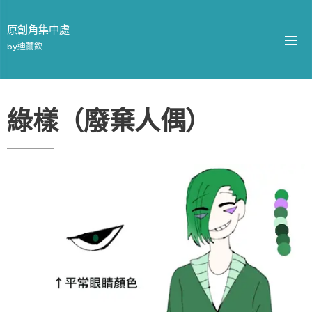
原創角集中處
by迪薾欽
綠樣（廢棄人偶）