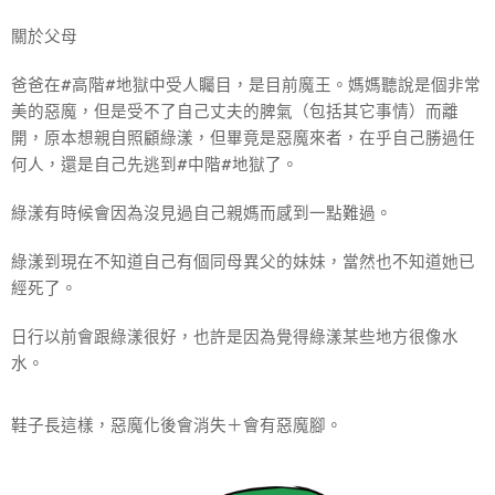
關於父母
爸爸在#高階#地獄中受人矚目，是目前魔王。媽媽聽說是個非常
美的惡魔，但是受不了自己丈夫的脾氣（包括其它事情）而離
開，原本想親自照顧綠漾，但畢竟是惡魔來者，在乎自己勝過任
何人，還是自己先逃到#中階#地獄了。
綠漾有時候會因為沒見過自己親媽而感到一點難過。
綠漾到現在不知道自己有個同母異父的妹妹，當然也不知道她已
經死了。
日行以前會跟綠漾很好，也許是因為覺得綠漾某些地方很像水
水。
鞋子長這樣，惡魔化後會消失＋會有惡魔腳。