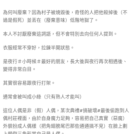
為何叫廢棄？因為村子被燒毀後，奇怪的人把他殺掉後（不
過是假死）並丟在（廢棄意味）低階地獄了。
本人不討厭廢棄這詞語，但不會特別去向任何人提到。
衣服經常不穿好，拉鍊半開狀態。
是夜行＃小時候＃最好的朋友，長大後與夜行再次相遇後、
變得非常白目。
其實很容易跟夜行打架。
通常會被叫成小綠（只有熟人才能叫）
這位人偶是非（假）人偶，某次典禮#搞破壞#最後偷跑到人
偶村莊裡面，由於自身魔力足夠，容易把自己真實（惡魔）
外貌扮成人偶樣（把角翅膀尾巴那些通通搞不見）在臉上劃
上顛倒三角形當自己是人偶。