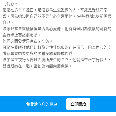
同情心。
傻傻在這ＢＥ裡面，是個容易生氣難過的人，可能是受綠漾影
響，因為她知道自己並不是全心全意愛他，在這裡她比以前更恨
自己。
綠漾經常會懷疑傻傻是否真心愛他，他有時候因為傻傻的可愛的
言行舉止忘記那念頭。
他們之間愛情只存在２５％。
可是在我眼裡他們比較像是性伴侶般的存在而已，因為內心的空
虛寂寞會想要更多的肢體接觸演變成性愛。
綠宇是在夜行人偶ＨＥ後所產生的ＣＰ，他就是帶著宇行長大，
最後跟她在一起，互動偏向甜向無色情。
立即開始
免費建立您的網站！
由
Webnode
提供技術支援