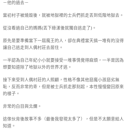
－他的過去－
當初村子被燒毀後，就被地獄裡的士兵們抓走丟到低階地獄去。
從沒看過自己的媽媽(丟下綠漾後就獨自逃走了)。
原先是要準備當下一屆魔王的人，卻在典禮當天搞一堆有的沒得
讓自己逃走到人偶村莊去居住。
一半認為自己年紀小小就要接受一堆事情覺得麻煩，一半是因為
想要知道除了地獄以外的世界才逃。
接下來受到人偶村莊的人照顧，性格不像其他惡魔小孩惡劣無
恥，反而非常的乖，但是被士兵抓走那刻起，本性慢慢變回原來
的樣子。
非常的白目與北爛。
這傢伙背後故事不多（最後我發現太多了），但是不太願意給人
知道。