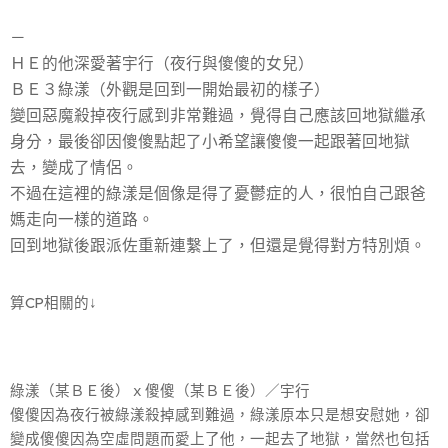
－
ＨＥ的他深愛著宇行（夜行與傻傻的女兒）
ＢＥ３綠漾（外觀是回到一開始最初的樣子）
變回惡魔殺掉夜行感到非常難過，覺得自己應該回地獄繼承
身分，最後卻因傻傻點起了小希望讓傻傻一起跟著回地獄
去，變成了情侶。
不過在這裡的綠漾是個像是得了憂鬱症的人，很怕自己跟爸
媽走向一樣的道路。
回到地獄後跟派佐重新連繫上了，但還是覺得對方特別煩。
算CP相關的↓
綠漾（某ＢＥ後）ｘ傻傻（某ＢＥ後）／宇行
傻傻因為夜行被綠漾殺掉感到難過，綠漾原本只是想安慰她，卻
變成傻傻因為空虛問題而愛上了他，一起去了地獄，當然也包括