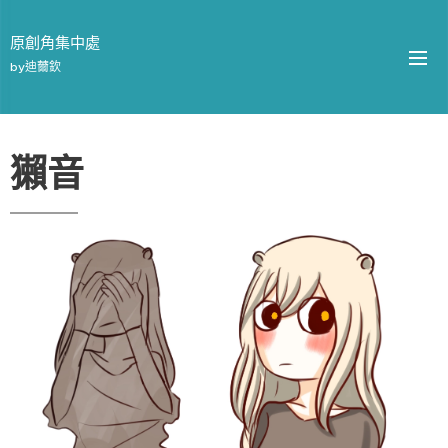
原創角集中處
by迪薾欽
獺音