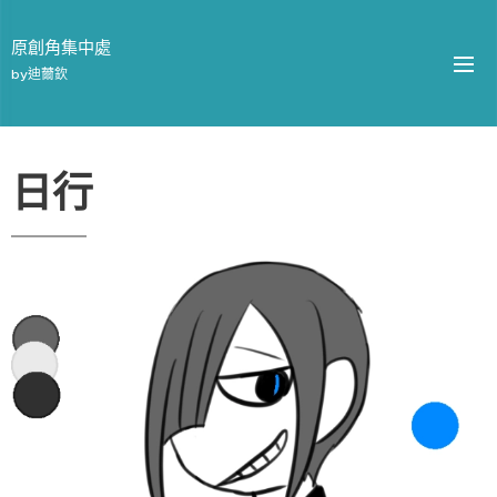
原創角集中處
by迪薾欽
日行