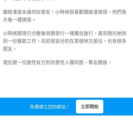
跟綠漾是永遠的好朋友，小時候很喜歡跟綠漾搞怪，他們長
大後一樣搞怪。
小時候跟夜行分散後就跟夜行一樣獨自旅行，直到現在她找
到一份餐飲工作，目前很安分的在某個地方居住，也有很多
朋友。
現在跟一位臉性有方形的男性人偶同居，摯友關係。
立即開始
免費建立您的網站！
由
Webnode
提供技術支援