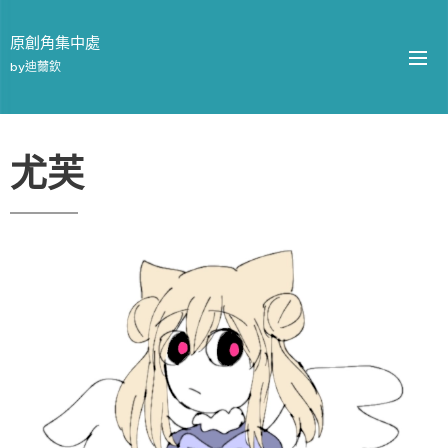
原創角集中處
by迪薾欽
尤芙