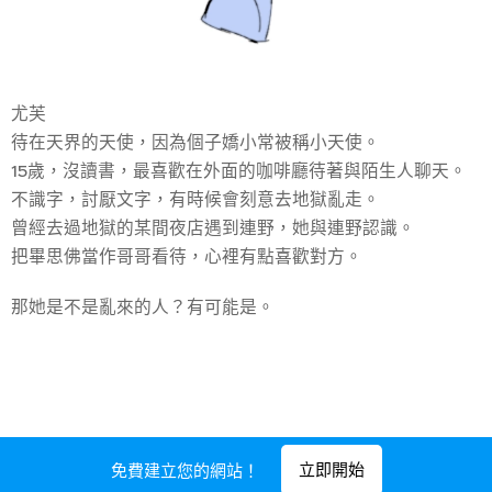
尤芙
待在天界的天使，因為個子嬌小常被稱小天使。
15歲，沒讀書，最喜歡在外面的咖啡廳待著與陌生人聊天。
不識字，討厭文字，有時候會刻意去地獄亂走。
曾經去過地獄的某間夜店遇到連野，她與連野認識。
把畢思佛當作哥哥看待，心裡有點喜歡對方。
那她是不是亂來的人？有可能是。
立即開始
免費建立您的網站！
由
Webnode
提供技術支援